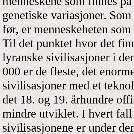
menneskene som finnes på 
genetiske variasjoner. Som
før, er menneskeheten som 
Til det punktet hvor det f
lyranske sivilisasjoner i d
000 er de fleste, det enorme 
sivilisasjoner med et tekno
det 18. og 19. århundre offis
mindre utviklet. I hvert fall
sivilisasjonene er under den