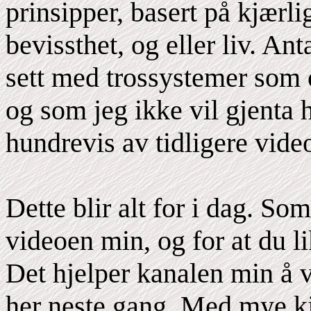
prinsipper, basert på kjærli
bevissthet, og eller liv. 
sett med trossystemer som o
og som jeg ikke vil gjenta h
hundrevis av tidligere video
Dette blir alt for i dag. Som
videoen min, og for at du li
Det hjelper kanalen min å 
her neste gang. Med mye kj