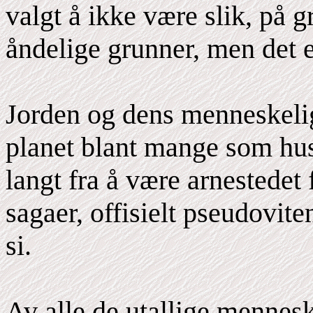
valgt å ikke være slik, på g
åndelige grunner, men det e
Jorden og dens menneskelig
planet blant mange som hus
langt fra å være arnestedet 
sagaer, offisielt pseudovit
si.
Av alle de utallige mennesk