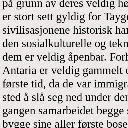
på grunn av deres veldig hø
er stort sett gyldig for Tay
sivilisasjonene historisk h
den sosialkulturelle og te
dem er veldig åpenbar. Fo
Antaria er veldig gammelt og
første tid, da de var immigra
sted å slå seg ned under d
gangen samarbeidet begge s
bygge sine aller første bos