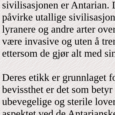
sivilisasjonen er Antarian. 
påvirke utallige sivilisasj
lyranere og andre arter over
være invasive og uten å tre
ettersom de gjør alt med si
Deres etikk er grunnlaget f
bevissthet er det som betyr
ubevegelige og sterile love
aspektet ved de Antarianske